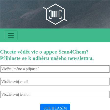
Chcete vědět víc o appce Scan4Chem?
Přihlaste se k odběru našeho newslettru.