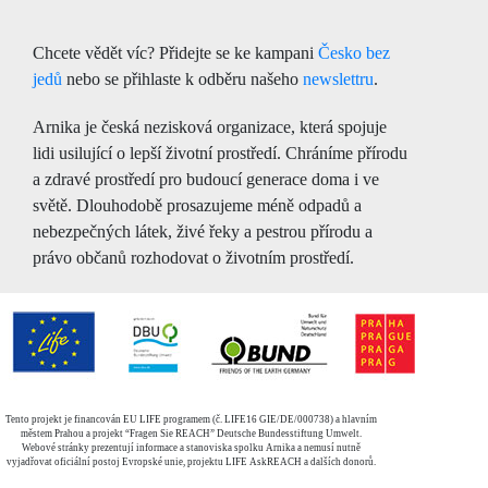
Chcete vědět víc? Přidejte se ke kampani
Česko bez
jedů
nebo se přihlaste k odběru našeho
newslettru
.
Arnika je česká nezisková organizace, která spojuje
lidi usilující o lepší životní prostředí. Chráníme přírodu
a zdravé prostředí pro budoucí generace doma i ve
světě. Dlouhodobě prosazujeme méně odpadů a
nebezpečných látek, živé řeky a pestrou přírodu a
právo občanů rozhodovat o životním prostředí.
Tento projekt je financován EU LIFE programem (č. LIFE16 GIE/DE/000738) a hlavním
městem Prahou a projekt “Fragen Sie REACH” Deutsche Bundesstiftung Umwelt.
Webové stránky prezentují informace a stanoviska spolku Arnika a nemusí nutně
vyjadřovat oficiální postoj Evropské unie, projektu LIFE AskREACH a dalších donorů.