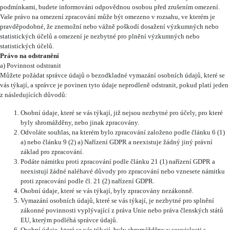
podmínkami, budete informováni odpovědnou osobou před zrušením omezení.
Vaše právo na omezení zpracování může být omezeno v rozsahu, ve kterém je
pravděpodobné, že znemožní nebo vážně poškodí dosažení výzkumných nebo
statistických účelů a omezení je nezbytné pro plnění výzkumných nebo
statistických účelů.
Právo na odstranění
a) Povinnost odstranit
Můžete požádat správce údajů o bezodkladné vymazání osobních údajů, které se
vás týkají, a správce je povinen tyto údaje neprodleně odstranit, pokud platí jeden
z následujících důvodů:
Osobní údaje, které se vás týkají, již nejsou nezbytné pro účely, pro které
byly shromážděny, nebo jinak zpracovány.
Odvoláte souhlas, na kterém bylo zpracování založeno podle článku 6 (1)
a) nebo článku 9 (2) a) Nařízení GDPR a neexistuje žádný jiný právní
základ pro zpracování.
Podáte námitku proti zpracování podle článku 21 (1) nařízení GDPR a
neexistují žádné naléhavé důvody pro zpracování nebo vznesete námitku
proti zpracování podle čl. 21 (2) nařízení GDPR.
Osobní údaje, které se vás týkají, byly zpracovány nezákonně.
Vymazání osobních údajů, které se vás týkají, je nezbytné pro splnění
zákonné povinnosti vyplývající z práva Unie nebo práva členských států
EU, kterým podléhá správce údajů.