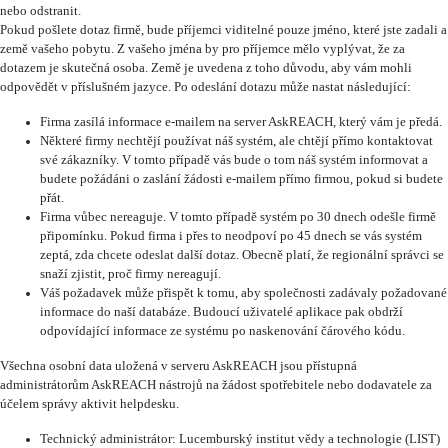
nebo odstranit.
Pokud pošlete dotaz firmě, bude příjemci viditelné pouze jméno, které jste zadali a
země vašeho pobytu. Z vašeho jména by pro příjemce mělo vyplývat, že za
dotazem je skutečná osoba. Země je uvedena z toho důvodu, aby vám mohli
odpovědět v příslušném jazyce. Po odeslání dotazu může nastat následující:
Firma zasílá informace e-mailem na server AskREACH, který vám je předá.
Některé firmy nechtějí používat náš systém, ale chtějí přímo kontaktovat
své zákazníky. V tomto případě vás bude o tom náš systém informovat a
budete požádáni o zaslání žádosti e-mailem přímo firmou, pokud si budete
přát.
Firma vůbec nereaguje. V tomto případě systém po 30 dnech odešle firmě
připomínku. Pokud firma i přes to neodpoví po 45 dnech se vás systém
zeptá, zda chcete odeslat další dotaz. Obecně platí, že regionální správci se
snaží zjistit, proč firmy nereagují.
Váš požadavek může přispět k tomu, aby společnosti zadávaly požadované
informace do naší databáze. Budoucí uživatelé aplikace pak obdrží
odpovídající informace ze systému po naskenování čárového kódu.
Všechna osobní data uložená v serveru AskREACH jsou přístupná
administrátorům AskREACH nástrojů na žádost spotřebitele nebo dodavatele za
účelem správy aktivit helpdesku.
Technický administrátor: Lucemburský institut vědy a technologie (LIST)