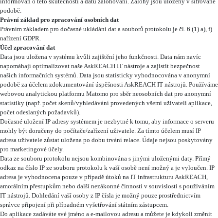
informován o této skutečnosti a datu zálohování. Zálohy jsou uloženy v šifrované
podobě.
Právní základ pro zpracování osobních dat
Právním základem pro dočasné ukládání dat a souborů protokolu je čl. 6 (1) a), f)
nařízení GDPR.
Účel zpracování dat
Data jsou uložena v systému kvůli zajištění jeho funkčnosti. Data nám navíc
napomáhají optimalizovat naše AskREACH IT nástroje a zajistit bezpečnost
našich informačních systémů. Data jsou statisticky vyhodnocována v anonymní
podobě za účelem zdokumentování úspěšnosti AskREACH IT nástrojů. Používáme
webovou analytickou platformu Matomo pro sběr neosobních dat pro anonymní
statistiky (např. počet skenů/vyhledávání provedených všemi uživateli aplikace,
počet odeslaných požadavků).
Dočasné uložení IP adresy systémem je nezbytné k tomu, aby informace o serveru
mohly být doručeny do počítače/zařízení uživatele. Za tímto účelem musí IP
adresa uživatele zůstat uložena po dobu trvání relace. Údaje nejsou poskytovány
pro marketingové účely.
Data ze souboru protokolu nejsou kombinována s jinými uloženými daty. Přímý
odkaz na číslo IP ze souboru protokolu k vaší osobě není možný a je vyloučen. IP
adresa je vyhodnocena pouze v případě útoků na IT infrastrukturu AskREACH,
amorálním přestupkům nebo další nezákonné činnosti v souvislosti s používáním
IT nástrojů. Dohledání vaší osoby z IP čísla je možný pouze prostřednictvím
správce připojení při případném vyšetřování státním zástupcem.
Do aplikace zadáváte své jméno a e-mailovou adresu a můžete je kdykoli změnit