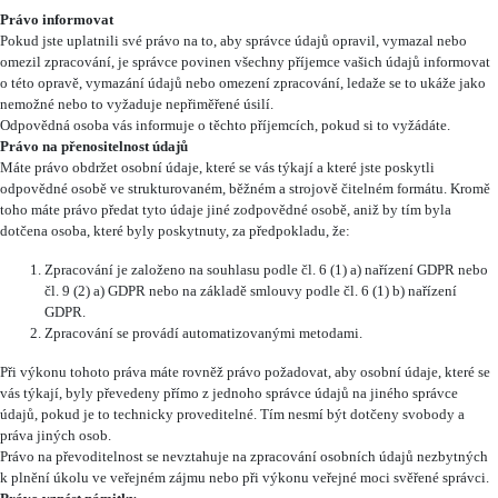
Právo informovat
Pokud jste uplatnili své právo na to, aby správce údajů opravil, vymazal nebo
omezil zpracování, je správce povinen všechny příjemce vašich údajů informovat
o této opravě, vymazání údajů nebo omezení zpracování, ledaže se to ukáže jako
nemožné nebo to vyžaduje nepřiměřené úsilí.
Odpovědná osoba vás informuje o těchto příjemcích, pokud si to vyžádáte.
Právo na přenositelnost údajů
Máte právo obdržet osobní údaje, které se vás týkají a které jste poskytli
odpovědné osobě ve strukturovaném, běžném a strojově čitelném formátu. Kromě
toho máte právo předat tyto údaje jiné zodpovědné osobě, aniž by tím byla
dotčena osoba, které byly poskytnuty, za předpokladu, že:
Zpracování je založeno na souhlasu podle čl. 6 (1) a) nařízení GDPR nebo
čl. 9 (2) a) GDPR nebo na základě smlouvy podle čl. 6 (1) b) nařízení
GDPR.
Zpracování se provádí automatizovanými metodami.
Při výkonu tohoto práva máte rovněž právo požadovat, aby osobní údaje, které se
vás týkají, byly převedeny přímo z jednoho správce údajů na jiného správce
údajů, pokud je to technicky proveditelné. Tím nesmí být dotčeny svobody a
práva jiných osob.
Právo na převoditelnost se nevztahuje na zpracování osobních údajů nezbytných
k plnění úkolu ve veřejném zájmu nebo při výkonu veřejné moci svěřené správci.