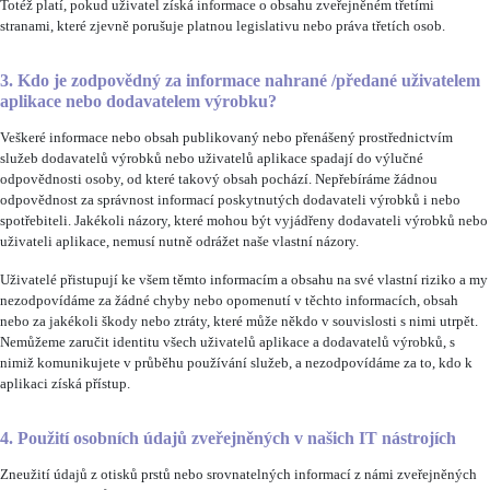
Totéž platí, pokud uživatel získá informace o obsahu zveřejněném třetími
stranami, které zjevně porušuje platnou legislativu nebo práva třetích osob.
3. Kdo je zodpovědný za informace nahrané /předané uživatelem
aplikace nebo dodavatelem výrobku?
Veškeré informace nebo obsah publikovaný nebo přenášený prostřednictvím
služeb dodavatelů výrobků nebo uživatelů aplikace spadají do výlučné
odpovědnosti osoby, od které takový obsah pochází. Nepřebíráme žádnou
odpovědnost za správnost informací poskytnutých dodavateli výrobků i nebo
spotřebiteli. Jakékoli názory, které mohou být vyjádřeny dodavateli výrobků nebo
uživateli aplikace, nemusí nutně odrážet naše vlastní názory.
Uživatelé přistupují ke všem těmto informacím a obsahu na své vlastní riziko a my
nezodpovídáme za žádné chyby nebo opomenutí v těchto informacích, obsah
nebo za jakékoli škody nebo ztráty, které může někdo v souvislosti s nimi utrpět.
Nemůžeme zaručit identitu všech uživatelů aplikace a dodavatelů výrobků, s
nimiž komunikujete v průběhu používání služeb, a nezodpovídáme za to, kdo k
aplikaci získá přístup.
4. Použití osobních údajů zveřejněných v našich IT nástrojích
Zneužití údajů z otisků prstů nebo srovnatelných informací z námi zveřejněných