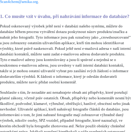
Scan4chem@arnika.org
.
1. Co musíte vzít v úvahu, při nahrávání informace do databáze?
Pokud oskenovaný výrobek ještě není v databázi našeho systému, můžete do
databáze během procesu vytváření dotazu poskytnout název produktu/značku a
nahrát jeho fotografii. Tyto informace jsou pak označeny jako „crowdsourcované“
a jsou zobrazeny ostatním uživatelům aplikace, kteří tím mohou identifikovat
výrobky, které právě naskenovali. Pokud ještě není e-mailová adresa v naší interní
databázi kontaktů, můžete sami zadat e-mailovou adresu dodavatele produktu.
Tyto e-mailové adresy jsou kontrolovány a jsou-li správné a nejedná se o
soukromou e-mailovou adresu, jsou uvedeny v naší interní databázi kontaktů,
takže si je mohou ostatní uživatelé vybrat pro zasílání svých žádostí o informace
dodavatelům výrobků. K žádosti o informace, který je odeslán dodavateli
produktu, můžete navíc přidat osobní komentář.
Souhlasíte s tím, že nezadáte ani nenahrajete obsah ani příspěvky, které porušují
platné zákony, včetně práv ostatních. Obsah, příspěvky nebo komentáře nesmí být
škodlivé, podvodné, klamavé, výhružné, obtěžující, hanlivé, obscénní nebo jinak
nevhodné. Uživatelé aplikací, kteří nahrávají fotografie článků do databáze, jsou
informováni o tom, že jimi nahrané fotografie mají zobrazovat výhradně daný
výrobek, nikoliv osoby, SPZ vozidel, případně fotografie, které naznačují, ve
kterém obchodě byla fotografie zhotovena atd. Nelze použít obrázky chráněné
autorskými právy. Jakékoli porušení kteréhokoli z výše uvedených ustanovení