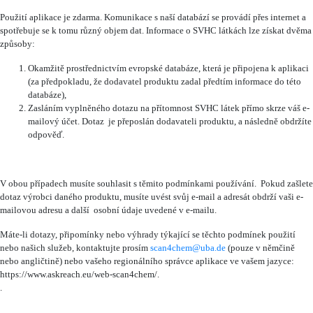
Použití aplikace je zdarma. Komunikace s naší databází se provádí přes internet a
spotřebuje se k tomu různý objem dat. Informace o SVHC látkách lze získat dvěma
způsoby:
Okamžitě prostřednictvím evropské databáze, která je připojena k aplikaci
(za předpokladu, že dodavatel produktu zadal předtím informace do této
databáze),
Zasláním vyplněného dotazu na přítomnost SVHC látek přímo skrze váš e-
mailový účet. Dotaz je přeposlán dodavateli produktu, a následně obdržíte
odpověď.
V obou případech musíte souhlasit s těmito podmínkami používání. Pokud zašlete
dotaz výrobci daného produktu, musíte uvést svůj e-mail a adresát obdrží vaši e-
mailovou adresu a další osobní údaje uvedené v e-mailu.
Máte-li dotazy, připomínky nebo výhrady týkající se těchto podmínek použití
nebo našich služeb, kontaktujte prosím
scan4chem@uba.de
(pouze v němčině
nebo angličtině) nebo vašeho regionálního správce aplikace ve vašem jazyce:
https://www.askreach.eu/web-scan4chem/.
.