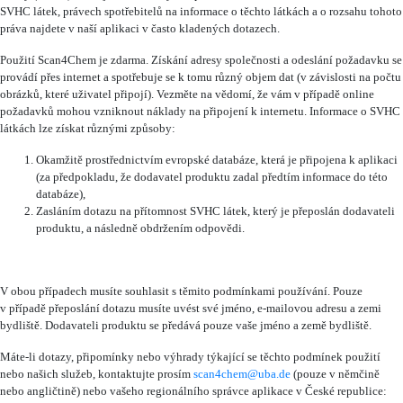
SVHC látek, právech spotřebitelů na informace o těchto látkách a o rozsahu tohoto
práva najdete v naší aplikaci v často kladených dotazech.
Použití Scan4Chem je zdarma. Získání adresy společnosti a odeslání požadavku se
provádí přes internet a spotřebuje se k tomu různý objem dat (v závislosti na počtu
obrázků, které uživatel připojí). Vezměte na vědomí, že vám v případě online
požadavků mohou vzniknout náklady na připojení k internetu. Informace o SVHC
látkách lze získat různými způsoby:
Okamžitě prostřednictvím evropské databáze, která je připojena k aplikaci
(za předpokladu, že dodavatel produktu zadal předtím informace do této
databáze),
Zasláním dotazu na přítomnost SVHC látek, který je přeposlán dodavateli
produktu, a následně obdržením odpovědi.
V obou případech musíte souhlasit s těmito podmínkami používání. Pouze
v případě přeposlání dotazu musíte uvést své jméno, e-mailovou adresu a zemi
bydliště. Dodavateli produktu se předává pouze vaše jméno a země bydliště.
Máte-li dotazy, připomínky nebo výhrady týkající se těchto podmínek použití
nebo našich služeb, kontaktujte prosím
scan4chem@uba.de
(pouze v němčině
nebo angličtině) nebo vašeho regionálního správce aplikace v České republice: