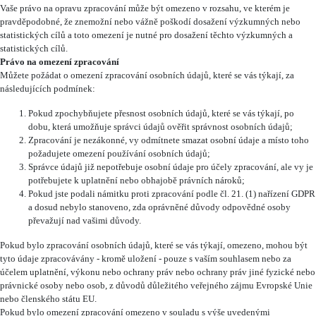
Vaše právo na opravu zpracování může být omezeno v rozsahu, ve kterém je
pravděpodobné, že znemožní nebo vážně poškodí dosažení výzkumných nebo
statistických cílů a toto omezení je nutné pro dosažení těchto výzkumných a
statistických cílů.
Právo na omezení zpracování
Můžete požádat o omezení zpracování osobních údajů, které se vás týkají, za
následujících podmínek:
Pokud zpochybňujete přesnost osobních údajů, které se vás týkají, po
dobu, která umožňuje správci údajů ověřit správnost osobních údajů;
Zpracování je nezákonné, vy odmítnete smazat osobní údaje a místo toho
požadujete omezení používání osobních údajů;
Správce údajů již nepotřebuje osobní údaje pro účely zpracování, ale vy je
potřebujete k uplatnění nebo obhajobě právních nároků;
Pokud jste podali námitku proti zpracování podle čl. 21. (1) nařízení GDPR
a dosud nebylo stanoveno, zda oprávněné důvody odpovědné osoby
převažují nad vašimi důvody.
Pokud bylo zpracování osobních údajů, které se vás týkají, omezeno, mohou být
tyto údaje zpracovávány - kromě uložení - pouze s vaším souhlasem nebo za
účelem uplatnění, výkonu nebo ochrany práv nebo ochrany práv jiné fyzické nebo
právnické osoby nebo osob, z důvodů důležitého veřejného zájmu Evropské Unie
nebo členského státu EU.
Pokud bylo omezení zpracování omezeno v souladu s výše uvedenými