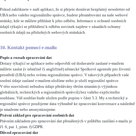
Pokud zakliknete v naší aplikaci, že si přejete dostávat bezplatný newsletter od
UBA nebo vašeho regionálního správce, budete přesměrováni na naše webové
stránky, kde se můžete přihlásit k jeho odběru. Informace o ochraně osobních
údajů týkající se přihlášení k odběru novinek najdete v zásadách ochrany
osobních údajů na příslušných webových stránkách.
10. Kontakt pomocí e-mailu
Popis a rozsah zpracování dat
Dotazy týkající se aplikace nebo odpovědí od dodavatele zaslané e-mailem
můžete zaslat (v němčině či angličtině) německé Spolkové agentuře pro životní
prostředí (UBA) nebo svému regionálnímu správci. V takových případech vaše
osobní údaje zaslané e-mailem uložíme nebo je uloží regionální správce.
V této souvislosti nebudou údaje předávány třetím stranám (s výjimkou
globálních, technických a regionálních správců) bez vašeho explicitního
souhlasu. Váš souhlas bude uložen podle popisu v části 5.3. My a technický a
regionální správce použijeme data výhradně ke zpracování konverzace a následně
je smažeme nebo anonymizujeme.
Právní základ pro zpracování osobních dat
Právním základem pro zpracování dat přenášených v průběhu zasílání e-mailu je
čl. 6, par. 1, písm. f) GDPR.
Důvod zpracování dat