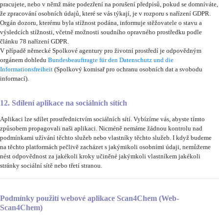
pracujete, nebo v němž máte podezření na porušení předpisů, pokud se domníváte,
že zpracování osobních údajů, které se vás týkají, je v rozporu s nařízení GDPR.
Orgán dozoru, kterému byla stížnost podána, informuje stěžovatele o stavu a
výsledcích stížnosti, včetně možnosti soudního opravného prostředku podle
článku 78 nařízení GDPR.
V případě německé Spolkové agentury pro životní prostředí je odpovědným
orgánem dohledu
Bundesbeauftragte für den Datenschutz und die
Informationsfreiheit
(Spolkový komisař pro ochranu osobních dat a svobodu
informací).
12. Sdílení aplikace na sociálních sítích
Aplikaci lze sdílet prostřednictvím sociálních sítí. Vybízíme vás, abyste tímto
způsobem propagovali naši aplikaci. Nicméně nemáme žádnou kontrolu nad
podmínkami užívání těchto služeb nebo vlastníky těchto služeb. I když budeme
na těchto platformách pečlivě zacházet s jakýmikoli osobními údaji, nemůžeme
nést odpovědnost za jakékoli kroky učiněné jakýmkoli vlastníkem jakékoli
stránky sociální sítě nebo třetí stranou.
Podmínky použití webové aplikace Scan4Chem (Web-
Scan4Chem)