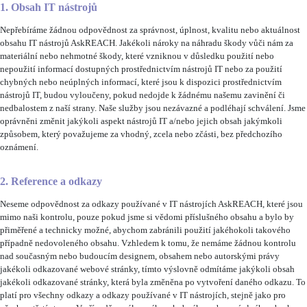
1. Obsah IT nástrojů
Nepřebíráme žádnou odpovědnost za správnost, úplnost, kvalitu nebo aktuálnost
obsahu IT nástrojů AskREACH. Jakékoli nároky na náhradu škody vůči nám za
materiální nebo nehmotné škody, které vzniknou v důsledku použití nebo
nepoužití informací dostupných prostřednictvím nástrojů IT nebo za použití
chybných nebo neúplných informací, které jsou k dispozici prostřednictvím
nástrojů IT, budou vyloučeny, pokud nedojde k žádnému našemu zavinění či
nedbalostem z naší strany. Naše služby jsou nezávazné a podléhají schválení. Jsme
oprávněni změnit jakýkoli aspekt nástrojů IT a/nebo jejich obsah jakýmkoli
způsobem, který považujeme za vhodný, zcela nebo zčásti, bez předchozího
oznámení.
2. Reference a odkazy
Neseme odpovědnost za odkazy používané v IT nástrojích AskREACH, které jsou
mimo naši kontrolu, pouze pokud jsme si vědomi příslušného obsahu a bylo by
přiměřené a technicky možné, abychom zabránili použití jakéhokoli takového
případně nedovoleného obsahu. Vzhledem k tomu, že nemáme žádnou kontrolu
nad současným nebo budoucím designem, obsahem nebo autorskými právy
jakékoli odkazované webové stránky, tímto výslovně odmítáme jakýkoli obsah
jakékoli odkazované stránky, která byla změněna po vytvoření daného odkazu. To
platí pro všechny odkazy a odkazy používané v IT nástrojích, stejně jako pro