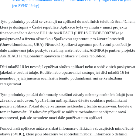
vzbuzujících mimořádné obavy“ = Substances of very high concern (dále
jen SVHC látky)
Tyto podmínky použití se vztahují na aplikaci do mobilních telefonů Scan4Chem,
která je dostupná v České republice. Aplikace byla vyvinuta v rámci projektu
financovaného z dotace EU Life AskREACH (LIFE16 GIE/DE/000738) a je
poskytovaná a řízena německou Spolkovou agenturou pro životní prostředí
(Umweltbundesamt; UBA). Německá Spolková agentura pro životní prostředí je
dále zmiňovaná jako poskytovatel, my, naše nebo nás. ARNIKA je partner projektu
AskREACH a regionálním správcem aplikace v České republice.
Děti mladší 16 let nesmějí využívat služeb aplikací nebo o sobě v nich poskytovat
jakékoliv osobní údaje. Rodiče nebo opatrovníci zastupující děti mladší 16 let
nemohou jejich jménem souhlasit s těmito podmínkami, ani se ke službám
zaregistrovat.
Tyto podmínky použití dohromady s našimi zásady ochrany osobních údajů jsou
závaznou smlouvou. Využíváním naší aplikace dáváte souhlas s podmínkami
použití aplikace. Pokud dojde ke změně některého z těchto ustanovení, budete o
tom informováni. V takovém případě se můžete rozhodnout nepřijmout nová
ustanovení, pak ale nebudete moci dále používat tuto aplikaci.
Pomocí naší aplikace můžete získat informace o látkách vzbuzujících mimořádné
obavy (SVHC), které jsou obsaženy ve spotřebním zboží. Informace o definici