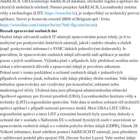
AskREACH. UBA kontroluje AskREACH databázi, obchodní logiku a aplikaci do
chytrých mobilních telefonů. Partner projektu AskREACH, Lucemburský institut
vědy a technologie (LIST,
https://www.list.lu
), je zodpovědný za technický provoz
aplikace. Server je hostován externě (IBM of Belgium sprl / bvba
https://www.ibm.com/contact/be/en/?lnk=flg-cont-be-en
).
Rozsah zpracování osobních dat
Osobní údaje uživatelů našich IT nástrojů zpracováváme pouze tehdy, je-li to
nezbytné pro poskytování funkčních nástrojů, jakož i našeho obsahu a služeb
(např. poskytování informací o SVHC látkách jednotlivými dodavateli). Je
pravidlem, že zpracovávání osobních údajů uživatelů naší aplikace je možné
pouze s jejich souhlasem. Výjimka platí v případech, kdy předchozí souhlas nelze
získat z relevantních důvodů a zpracování údajů je povoleno zákonem.
Pokud není v tomto prohlášení o ochraně osobních údajů v jednotlivých
případech uvedeno jinak, nebudou vaše údaje předány třetím osobám. Vaše údaje
nebudou zpracovávány ani využívány pro konzultační, reklamní nebo
marketingové účely. Uložená data jsou přístupná administrátorům německé
Spolkové agentury pro životní prostředí (UBA), Lucemburského Institutu vědy a
techniky (LIST) a regionálním správcům. Vaše data si mohou zobrazit též techničtí
správci aplikací v případě nutnosti prevence útoků. Mezi UBA a LIST, UBA a
regionálními správci a mezi LIST a externími hostiteli byly uzavřeny dohody o
ochraně dat v souladu s Nařízením EU o ochraně fyzických osob v souvislosti se
zpracováním osobních údajů a o volném pohybu těchto údajů (GDPR), článek 28.
Veškeré informace, které odešlete pomocí AskREACH IT nástrojů, jsou přenášeny
v zašifrované podobě přes spojení SSL (Secure Socket Layer). Vaše osobní údaje