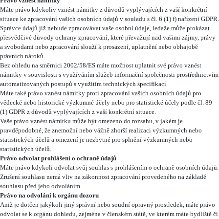
Právo vznést námitky
Máte právo kdykoliv vznést námitky z důvodů vyplývajících z vaší konkrétní
situace ke zpracování vašich osobních údajů v souladu s čl. 6 (1) f) nařízení GDPR.
Správce údajů již nebude zpracovávat vaše osobní údaje, ledaže může prokázat
přesvědčivé důvody ochrany zpracování, které převažují nad vašimi zájmy, právy
a svobodami nebo zpracování slouží k prosazení, uplatnění nebo obhajobě
právních nároků.
Bez ohledu na směrnici 2002/58/ES máte možnost uplatnit své právo vznést
námitky v souvislosti s využíváním služeb informační společnosti prostřednictvím
automatizovaných postupů s využitím technických specifikací.
Máte také právo vznést námitky proti zpracování vašich osobních údajů pro
vědecké nebo historické výzkumné účely nebo pro statistické účely podle čl. 89
(1) GDPR z důvodů vyplývajících z vaší konkrétní situace.
Vaše právo vznést námitku může být omezeno do rozsahu, v jakém je
pravděpodobné, že znemožní nebo vážně zhorší realizaci výzkumných nebo
statistických účelů a omezení je nezbytné pro splnění výzkumných nebo
statistických účelů.
Právo odvolat prohlášení o ochraně údajů
Máte právo kdykoli odvolat svůj souhlas s prohlášením o ochraně osobních údajů.
Zrušení souhlasu nemá vliv na zákonnost zpracování provedeného na základě
souhlasu před jeho odvoláním.
Právo na odvolání k orgánu dozoru
Aniž je dotčen jakýkoli jiný správní nebo soudní opravný prostředek, máte právo
odvolat se k orgánu dohledu, zejména v členském státě, ve kterém máte bydliště či