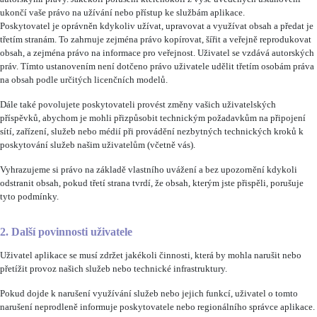
ukončí vaše právo na užívání nebo přístup ke službám aplikace.
Poskytovatel je oprávněn kdykoliv užívat, upravovat a využívat obsah a předat je
třetím stranám. To zahrnuje zejména právo kopírovat, šířit a veřejně reprodukovat
obsah, a zejména právo na informace pro veřejnost. Uživatel se vzdává autorských
práv. Tímto ustanovením není dotčeno právo uživatele udělit třetím osobám práva
na obsah podle určitých licenčních modelů.
Dále také povolujete poskytovateli provést změny vašich uživatelských
příspěvků, abychom je mohli přizpůsobit technickým požadavkům na připojení
sítí, zařízení, služeb nebo médií při provádění nezbytných technických kroků k
poskytování služeb našim uživatelům (včetně vás).
Vyhrazujeme si právo na základě vlastního uvážení a bez upozornění kdykoli
odstranit obsah, pokud třetí strana tvrdí, že obsah, kterým jste přispěli, porušuje
tyto podmínky.
2. Další povinnosti uživatele
Uživatel aplikace se musí zdržet jakékoli činnosti, která by mohla narušit nebo
přetížit provoz našich služeb nebo technické infrastruktury.
Pokud dojde k narušení využívání služeb nebo jejich funkcí, uživatel o tomto
narušení neprodleně informuje poskytovatele nebo regionálního správce aplikace.