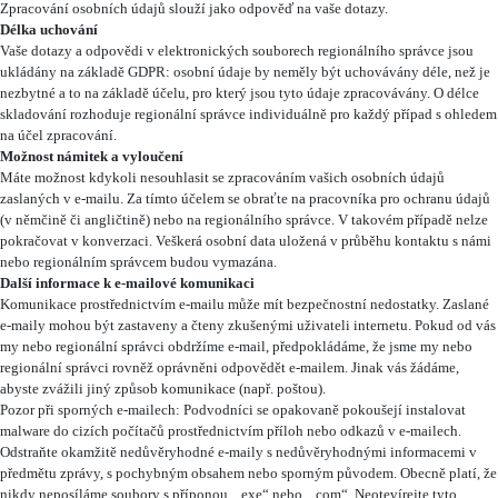
Zpracování osobních údajů slouží jako odpověď na vaše dotazy.
Délka uchování
Vaše dotazy a odpovědi v elektronických souborech regionálního správce jsou
ukládány na základě GDPR: osobní údaje by neměly být uchovávány déle, než je
nezbytné a to na základě účelu, pro který jsou tyto údaje zpracovávány. O délce
skladování rozhoduje regionální správce individuálně pro každý případ s ohledem
na účel zpracování.
Možnost námitek a vyloučení
Máte možnost kdykoli nesouhlasit se zpracováním vašich osobních údajů
zaslaných v e-mailu. Za tímto účelem se obraťte na pracovníka pro ochranu údajů
(v němčině či angličtině) nebo na regionálního správce. V takovém případě nelze
pokračovat v konverzaci. Veškerá osobní data uložená v průběhu kontaktu s námi
nebo regionálním správcem budou vymazána.
Další informace k e-mailové komunikaci
Komunikace prostřednictvím e-mailu může mít bezpečnostní nedostatky. Zaslané
e-maily mohou být zastaveny a čteny zkušenými uživateli internetu. Pokud od vás
my nebo regionální správci obdržíme e-mail, předpokládáme, že jsme my nebo
regionální správci rovněž oprávněni odpovědět e-mailem. Jinak vás žádáme,
abyste zvážili jiný způsob komunikace (např. poštou).
Pozor při sporných e-mailech: Podvodníci se opakovaně pokoušejí instalovat
malware do cizích počítačů prostřednictvím příloh nebo odkazů v e-mailech.
Odstraňte okamžitě nedůvěryhodné e-maily s nedůvěryhodnými informacemi v
předmětu zprávy, s pochybným obsahem nebo sporným původem. Obecně platí, že
nikdy neposíláme soubory s příponou „.exe“ nebo „.com“. Neotevírejte tyto