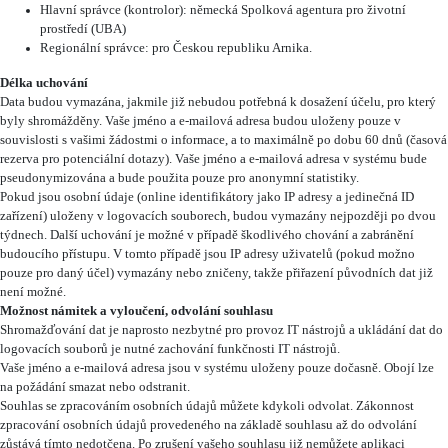
Hlavní správce (kontrolor): německá Spolková agentura pro životní
prostředí (UBA)
Regionální správce: pro Českou republiku Arnika.
Délka uchování
Data budou vymazána, jakmile již nebudou potřebná k dosažení účelu, pro který
byly shromážděny. Vaše jméno a e-mailová adresa budou uloženy pouze v
souvislosti s vašimi žádostmi o informace, a to maximálně po dobu 60 dnů (časová
rezerva pro potenciální dotazy). Vaše jméno a e-mailová adresa v systému bude
pseudonymizována a bude použita pouze pro anonymní statistiky.
Pokud jsou osobní údaje (online identifikátory jako IP adresy a jedinečná ID
zařízení) uloženy v logovacích souborech, budou vymazány nejpozději po dvou
týdnech. Další uchování je možné v případě škodlivého chování a zabránění
budoucího přístupu. V tomto případě jsou IP adresy uživatelů (pokud možno
pouze pro daný účel) vymazány nebo zničeny, takže přiřazení původních dat již
není možné.
Možnost námitek a vyloučení, odvolání souhlasu
Shromažďování dat je naprosto nezbytné pro provoz IT nástrojů a ukládání dat do
logovacích souborů je nutné zachování funkčnosti IT nástrojů.
Vaše jméno a e-mailová adresa jsou v systému uloženy pouze dočasně. Obojí lze
na požádání smazat nebo odstranit.
Souhlas se zpracováním osobních údajů můžete kdykoli odvolat. Zákonnost
zpracování osobních údajů provedeného na základě souhlasu až do odvolání
zůstává tímto nedotčena. Po zrušení vašeho souhlasu již nemůžete aplikaci