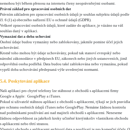
nemohou být během přenosu na internetu čteny neoprávněnými osobami.
Právní základ pro zpracování osobních dat
Právním základem pro zpracování osobních údajů je souhlas subjektu údajů podle
čl. 6 (1) a) obecného nařízení EU o ochraně údajů (GDPR).
Veškeré zpracování osobních údajů, které zadáte do aplikace, je vázáno na váš
souhlas daný v aplikaci.
Vymazání dat a doba uchování
Osobní údaje budou vymazány nebo zablokovány, jakmile pomine účel jejich
uchovávání.
Kromě toho mohou být údaje uchovávány, pokud tak stanoví evropský nebo
národní zákonodárce v předpisech EU, zákonech nebo jiných ustanoveních, jimž
odpovědná osoba podléhá. Data budou také zablokována nebo vymazána, pokud
vyprší doba uchovávání předepsaná výše uvedenými normami.
5.4. Poskytování aplikace
Naši aplikaci pro chytré telefony lze stáhnout z obchodů s aplikacemi firmy
Google a Apple: GooglePlay a iTunes.
Pokud si uživatelé stáhnou aplikaci z obchodů s aplikacemi, týkají se jich pravidla
pro ochranu osobních údajů iTunes nebo GooglePlay. Nemáme žádnou kontrolu
nad podmínkami používání ani nad majiteli obchodů s aplikacemi. Neneseme
žádnou odpovědnost za jakékoli kroky učiněné kterýmkoliv vlastníkem obchodu
s aplikacemi nebo třetí stranou.
Vlastníci obchodu s aplikacemi archivují data a používají je pro komerční účely. O