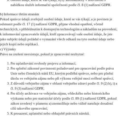
Osobní údaje, které se vás týkají, byly shromážděny v souvislosti s
nabídkou služeb informační společnosti podle čl. 8 (1) nařízení GDPR.
b) Informace třetím stranám
Pokud správce údajů zveřejnil osobní údaje, které se vás týkají, a je povinen je
odstranit podle čl. 17 (1) nařízení GDPR, přijme vhodná opatření, včetně
technických, s přihlédnutím k dostupným technologiím a nákladům na provedení,
k informování zpracovatele údajů, kteří zpracovávají vaše osobní údaje, že jste
jako subjekt údajů požádal o vymazání všech odkazů na tyto osobní údaje nebo
jejich kopií nebo replikací.
c) Výjimky
Právo na zrušení neexistuje, pokud je zpracování nezbytné:
Pro uplatňování svobody projevu a informací;
Pro splnění zákonné povinnosti požadované pro zpracování podle práva
Unie nebo členských států EU, kterým podléhá správce, nebo pro plnění
úkolu ve veřejném zájmu nebo při výkonu veřejné moci svěřené správci;
Z důvodů veřejného zájmu v oblasti veřejného zdraví podle čl. 9 (2) h), i) a
čl. 9 (3) nařízení GDPR;
Pro účely archivace ve veřejném zájmu, vědeckého nebo historického
výzkumu nebo pro statistické účely podle čl. 89 (1) nařízení GDPR, pokud
zákon uvedený v písmenu a) znemožňuje nebo vážně narušuje dosažení
cílů takového zpracování;
K prosazení, uplatnění nebo obhajobě právních nároků.