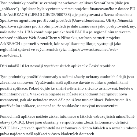
Tyto podmínky použití se vztahují na webovou aplikaci Scan4Chem (dále jen
„aplikace“). Aplikace byla vyvinuta v rámci projektu financovaného z dotace EU
Life AskREACH (LIFE16 GIE/DE/000738) a je poskytovaná a řízena německou
Spolkovou agenturou pro životní prostředí (Umweltbundesamt; UBA). Německá
Spolková agentura pro životní prostředí je dále zmiňovaná jako poskytovatel, my,
naše nebo nás. UBA koordinuje projekt AskREACH a je regionálním správcem
webové aplikace Web-Scan4Chem v Německu, zatímco partneři projektu
AskREACH a partneři v zemích, kde se aplikace replikuje, vystupují jako
regionální správci ve svých zemích (viz. https://www.askreach.eu/web-
scan4chem/).
Děti mladší 16 let nesmějí využívat služeb aplikací v České republice.
Tyto podmínky použití dohromady s našimi zásady ochrany osobních údajů jsou
závaznou smlouvou. Využíváním naší aplikace dáváte souhlas s podmínkami
použití aplikace. Pokud dojde ke změně některého z těchto ustanovení, budete o
tom informováni. V takovém případě se můžete rozhodnout nepřijmout nová
ustanovení, pak ale nebudete moci dále používat tuto aplikaci. Pokračujete-li s
používáním aplikace, znamená to, že souhlasíte s novými ustanoveními.
Pomocí naší aplikace můžete získat informace o látkách vzbuzujících mimořádné
obavy (SVHC), které jsou obsaženy ve spotřebním zboží. Informace o definici
SVHC látek, právech spotřebitelů na informace o těchto látkách a o rozsahu tohoto
práva najdete v naší aplikaci v často kladených dotazech.