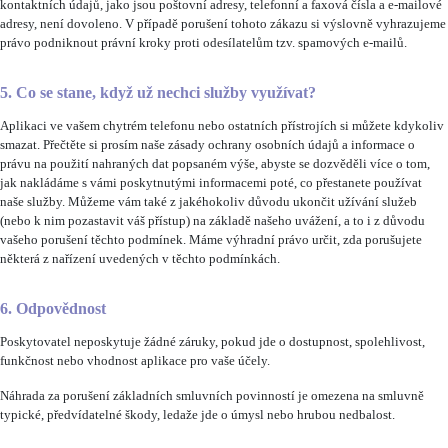
kontaktních údajů, jako jsou poštovní adresy, telefonní a faxová čísla a e-mailové
adresy, není dovoleno. V případě porušení tohoto zákazu si výslovně vyhrazujeme
právo podniknout právní kroky proti odesílatelům tzv. spamových e-mailů.
5. Co se stane, když už nechci služby využívat?
Aplikaci ve vašem chytrém telefonu nebo ostatních přístrojích si můžete kdykoliv
smazat. Přečtěte si prosím naše zásady ochrany osobních údajů a informace o
právu na použití nahraných dat popsaném výše, abyste se dozvěděli více o tom,
jak nakládáme s vámi poskytnutými informacemi poté, co přestanete používat
naše služby. Můžeme vám také z jakéhokoliv důvodu ukončit užívání služeb
(nebo k nim pozastavit váš přístup) na základě našeho uvážení, a to i z důvodu
vašeho porušení těchto podmínek. Máme výhradní právo určit, zda porušujete
některá z nařízení uvedených v těchto podmínkách.
6. Odpovědnost
Poskytovatel neposkytuje žádné záruky, pokud jde o dostupnost, spolehlivost,
funkčnost nebo vhodnost aplikace pro vaše účely.
Náhrada za porušení základních smluvních povinností je omezena na smluvně
typické, předvídatelné škody, ledaže jde o úmysl nebo hrubou nedbalost.