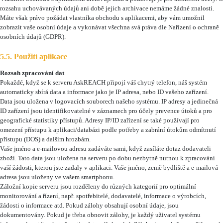
rozsahu uchovávaných údajů ani době jejich archivace nemáme žádné znalosti.
Máte však právo požádat vlastníka obchodu s aplikacemi, aby vám umožnil
zobrazit vaše osobní údaje a vykonávat všechna svá práva dle Nařízení o ochraně
osobních údajů (GDPR).
5.5. Použití aplikace
Rozsah zpracování dat
Pokaždé, když se k serveru AskREACH připojí váš chytrý telefon, náš systém
automaticky sbírá data a informace jako je IP adresa, nebo ID vašeho zařízení.
Data jsou uložena v logovacích souborech našeho systému. IP adresy a jedinečná
ID zařízení jsou identifikovatelné v záznamech pro účely prevence útoků a pro
geografické statistiky přístupů. Adresy IP/ID zařízení se také používají pro
omezení přístupu k aplikaci/databázi podle potřeby a zabrání útokům odmítnutí
přístupu (DOS) a dalším hrozbám.
Vaše jméno a e-mailovou adresu zadáváte sami, když zasíláte dotaz dodavateli
zboží. Tato data jsou uložena na serveru po dobu nezbytně nutnou k zpracování
vaší žádosti, kterou jste zadaly v aplikaci. Vaše jméno, země bydliště a e-mailová
adresa jsou uloženy ve vašem smartphonu.
Záložní kopie serveru jsou rozděleny do různých kategorií pro optimální
monitorování a řízení, např. spotřebitelé, dodavatelé, informace o výrobcích,
žádosti o informace atd. Pokud zálohy obsahují osobní údaje, jsou
dokumentovány. Pokud je třeba obnovit zálohy, je každý uživatel systému