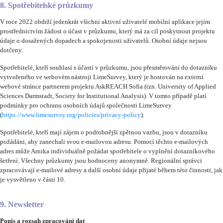
8. Spotřebitelské průzkumy
V roce 2022 obdrží jedenkrát všichni aktivní uživatelé mobilní aplikace jejím
prostřednictvím žádost o účast v průzkumu, který má za cíl poskytnout projektu
údaje o dosažených dopadech a spokojenosti uživatelů. Osobní údaje nejsou
dotčeny.
Spotřebitelé, kteří souhlasí s účastí v průzkumu, jsou přesměrováni do dotazníku
vytvořeného ve webovém nástroji LimeSurvey, který je hostován na externí
webové stránce partnerem projektu AskREACH Sofia (tzn. University of Applied
Sciences Darmstadt, Society for Institutional Analysis). V tomto případě platí
podmínky pro ochranu osobních údajů společnosti LimeSurvey
(
https://www.limesurvey.org/policies/privacy-policy
).
Spotřebitelé, kteří mají zájem o podrobnější zpětnou vazbu, jsou v dotazníku
požádáni, aby zanechali svou e-mailovou adresu. Pomocí těchto e-mailových
adres může Arnika individuálně požádat spotřebitele o vyplnění dotazníkového
šetření. Všechny průzkumy jsou hodnoceny anonymně. Regionální správci
zpracovávají e-mailové adresy a další osobní údaje přijaté během této činnosti, jak
je vysvětleno v části 10.
9. Newsletter
Popis a rozsah zpracování dat