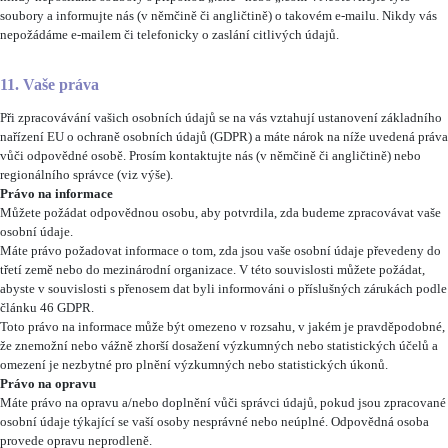
soubory a informujte nás (v němčině či angličtině) o takovém e-mailu. Nikdy vás
nepožádáme e-mailem či telefonicky o zaslání citlivých údajů.
11. Vaše práva
Při zpracovávání vašich osobních údajů se na vás vztahují ustanovení základního
nařízení EU o ochraně osobních údajů (GDPR) a máte nárok na níže uvedená práva
vůči odpovědné osobě. Prosím kontaktujte nás (v němčině či angličtině) nebo
regionálního správce (viz výše).
Právo na informace
Můžete požádat odpovědnou osobu, aby potvrdila, zda budeme zpracovávat vaše
osobní údaje.
Máte právo požadovat informace o tom, zda jsou vaše osobní údaje převedeny do
třetí země nebo do mezinárodní organizace. V této souvislosti můžete požádat,
abyste v souvislosti s přenosem dat byli informováni o příslušných zárukách podle
článku 46 GDPR.
Toto právo na informace může být omezeno v rozsahu, v jakém je pravděpodobné,
že znemožní nebo vážně zhorší dosažení výzkumných nebo statistických účelů a
omezení je nezbytné pro plnění výzkumných nebo statistických úkonů.
Právo na opravu
Máte právo na opravu a/nebo doplnění vůči správci údajů, pokud jsou zpracované
osobní údaje týkající se vaší osoby nesprávné nebo neúplné. Odpovědná osoba
provede opravu neprodleně.