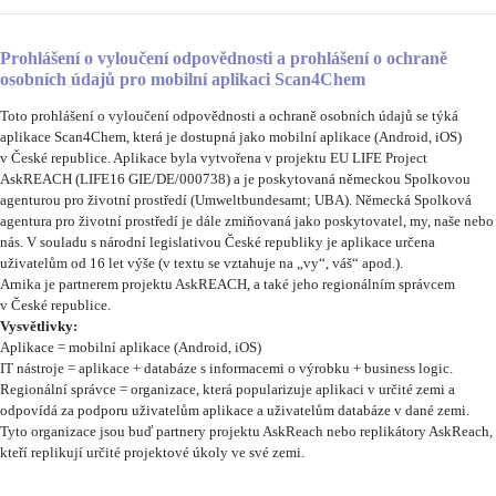
Prohlášení o vyloučení odpovědnosti a prohlášení o ochraně
osobních údajů pro mobilní aplikaci Scan4Chem
Toto prohlášení o vyloučení odpovědnosti a ochraně osobních údajů se týká
aplikace Scan4Chem, která je dostupná jako mobilní aplikace (Android, iOS)
v České republice. Aplikace byla vytvořena v projektu EU LIFE Project
AskREACH (LIFE16 GIE/DE/000738) a je poskytovaná německou Spolkovou
agenturou pro životní prostředí (Umweltbundesamt; UBA). Německá Spolková
agentura pro životní prostředí je dále zmiňovaná jako poskytovatel, my, naše nebo
nás. V souladu s národní legislativou České republiky je aplikace určena
uživatelům od 16 let výše (v textu se vztahuje na „vy“, váš“ apod.).
Arnika je partnerem projektu AskREACH, a také jeho regionálním správcem
v České republice.
Vysvětlivky:
Aplikace = mobilní aplikace (Android, iOS)
IT nástroje = aplikace + databáze s informacemi o výrobku + business logic.
Regionální správce = organizace, která popularizuje aplikaci v určité zemi a
odpovídá za podporu uživatelům aplikace a uživatelům databáze v dané zemi.
Tyto organizace jsou buď partnery projektu AskReach nebo replikátory AskReach,
kteří replikují určité projektové úkoly ve své zemi.