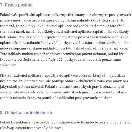
7. Právo postihu
Pokud vaše používání aplikace poškozuje třetí strany, osvobozujete poskytovatele
a naše zaměstnance nebo zástupce od vyplácení náhrady škody třetí straně. To
znamená, že pokud vy jako uživatel aplikace poškodíte třetí stranu a tato třetí
strana má nárok na náhradu škody, musí uživatel aplikace zaplatit náhradu škody
třetí straně. Pokud v těchto případech třetí strana poškozená uživatelem aplikace
uplatní nárok na náhradu škody vůči poskytovateli a nám a našim zaměstnancům
nebo zástupcům vzniknou náklady, musí tyto náklady uhradit uživatel aplikace.
Tyto náklady mohou rovněž zahrnovat přiměřenou právní ochranu, pokud lze
škodu, kterou třetí strana uplatňuje vůči poskytovateli, odvrátit pouze tímto
způsobem.
Příklad: Uživatel aplikace nepoužije do aplikace obrázek, který sám vyfotil, za
účelem zaslání dotazu firmě, ale použije obrázek chráněný autorskými právy bez
jakýchkoli práv na užívání. Pokud si vlastník autorských práv k obrázku nyní
vyžádá náhradu škody za toto porušení autorských práv, musí uživatel aplikace
zaplatit náhradu škody za porušení a odškodní poskytovatele aplikace.
8. Doložka o oddělitelnosti
Pokud by některé z výše uvedených ustanovení bylo, nebo by se stalo neplatným,
zůstávají ostatní ustanovení v platnosti.