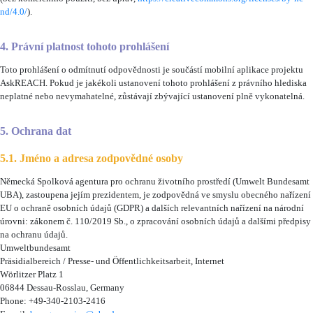
nd/4.0/
).
4. Právní platnost tohoto prohlášení
Toto prohlášení o odmítnutí odpovědnosti je součástí mobilní aplikace projektu
AskREACH. Pokud je jakékoli ustanovení tohoto prohlášení z právního hlediska
neplatné nebo nevymahatelné, zůstávají zbývající ustanovení plně vykonatelná.
5. Ochrana dat
5.1. Jméno a adresa zodpovědné osoby
Německá Spolková agentura pro ochranu životního prostředí (Umwelt Bundesamt
UBA), zastoupena jejím prezidentem, je zodpovědná ve smyslu obecného nařízení
EU o ochraně osobních údajů (GDPR) a dalších relevantních nařízení na národní
úrovni: zákonem č. 110/2019 Sb., o zpracování osobních údajů a dalšími předpisy
na ochranu údajů.
Umweltbundesamt
Präsidialbereich / Presse- und Öffentlichkeitsarbeit, Internet
Wörlitzer Platz 1
06844 Dessau-Rosslau, Germany
Phone: +49-340-2103-2416