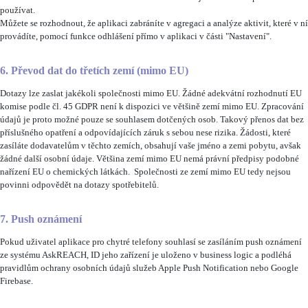
používat.
Můžete se rozhodnout, že aplikaci zabráníte v agregaci a analýze aktivit, které v ní
provádíte, pomocí funkce odhlášení přímo v aplikaci v části "Nastavení".
6. Převod dat do třetích zemí (mimo EU)
Dotazy lze zaslat jakékoli společnosti mimo EU. Žádné adekvátní rozhodnutí EU
komise podle čl. 45 GDPR není k dispozici ve většině zemí mimo EU. Zpracování
údajů je proto možné pouze se souhlasem dotčených osob. Takový přenos dat bez
příslušného opatření a odpovídajících záruk s sebou nese rizika. Žádosti, které
zasíláte dodavatelům v těchto zemích, obsahují vaše jméno a zemi pobytu, avšak
žádné další osobní údaje. Většina zemí mimo EU nemá právní předpisy podobné
nařízení EU o chemických látkách. Společnosti ze zemí mimo EU tedy nejsou
povinni odpovědět na dotazy spotřebitelů.
7. Push oznámení
Pokud uživatel aplikace pro chytré telefony souhlasí se zasíláním push oznámení
ze systému AskREACH, ID jeho zařízení je uloženo v business logic a podléhá
pravidlům ochrany osobních údajů služeb Apple Push Notification nebo Google
Firebase.