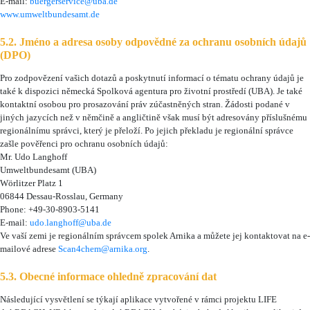
E-mail:
buergerservice@uba.de
www.umweltbundesamt.de
5.2. Jméno a adresa osoby odpovědné za ochranu osobních údajů
(DPO)
Pro zodpovězení vašich dotazů a poskytnutí informací o tématu ochrany údajů je
také k dispozici německá Spolková agentura pro životní prostředí (UBA). Je také
kontaktní osobou pro prosazování práv zúčastněných stran. Žádosti podané v
jiných jazycích než v němčině a angličtině však musí být adresovány příslušnému
regionálnímu správci, který je přeloží. Po jejich překladu je regionální správce
zašle pověřenci pro ochranu osobních údajů:
Mr. Udo Langhoff
Umweltbundesamt (UBA)
Wörlitzer Platz 1
06844 Dessau-Rosslau, Germany
Phone: +49-30-8903-5141
E-mail:
udo.langhoff@uba.de
Ve vaší zemi je regionálním správcem spolek Arnika a můžete jej kontaktovat na e-
mailové adrese
Scan4chem@arnika.org
.
5.3. Obecné informace ohledně zpracování dat
Následující vysvětlení se týkají aplikace vytvořené v rámci projektu LIFE