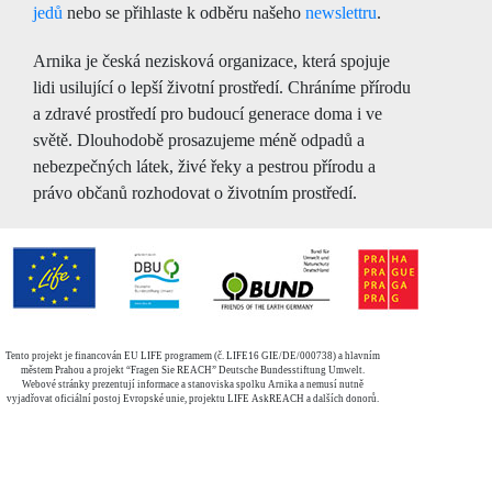
jedů
nebo se přihlaste k odběru našeho
newslettru
.
Arnika je česká nezisková organizace, která spojuje
lidi usilující o lepší životní prostředí. Chráníme přírodu
a zdravé prostředí pro budoucí generace doma i ve
světě. Dlouhodobě prosazujeme méně odpadů a
nebezpečných látek, živé řeky a pestrou přírodu a
právo občanů rozhodovat o životním prostředí.
Tento projekt je financován EU LIFE programem (č. LIFE16 GIE/DE/000738) a hlavním
městem Prahou a projekt “Fragen Sie REACH” Deutsche Bundesstiftung Umwelt.
Webové stránky prezentují informace a stanoviska spolku Arnika a nemusí nutně
vyjadřovat oficiální postoj Evropské unie, projektu LIFE AskREACH a dalších donorů.