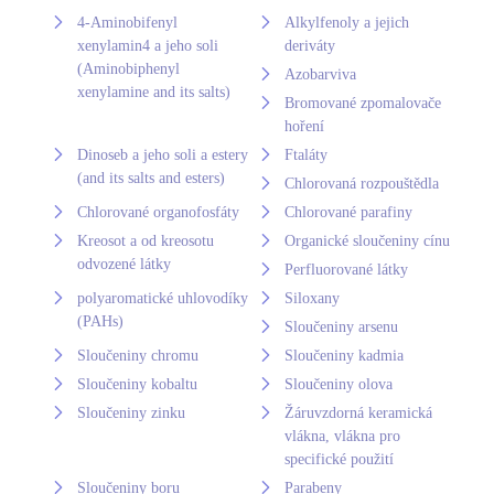
4-Aminobifenyl
Alkylfenoly a jejich
xenylamin4 a jeho soli
deriváty
(Aminobiphenyl
Azobarviva
xenylamine and its salts)
Bromované zpomalovače
hoření
Dinoseb a jeho soli a estery
Ftaláty
(and its salts and esters)
Chlorovaná rozpouštědla
Chlorované organofosfáty
Chlorované parafiny
Kreosot a od kreosotu
Organické sloučeniny cínu
odvozené látky
Perfluorované látky
polyaromatické uhlovodíky
Siloxany
(PAHs)
Sloučeniny arsenu
Sloučeniny chromu
Sloučeniny kadmia
Sloučeniny kobaltu
Sloučeniny olova
Sloučeniny zinku
Žáruvzdorná keramická
vlákna, vlákna pro
specifické použití
Sloučeniny boru
Parabeny