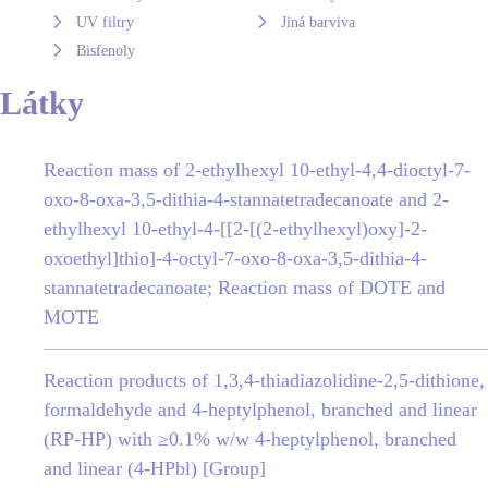
UV filtry
Jiná barviva
Bisfenoly
Látky
Reaction mass of 2-ethylhexyl 10-ethyl-4,4-dioctyl-7-
oxo-8-oxa-3,5-dithia-4-stannatetradecanoate and 2-
ethylhexyl 10-ethyl-4-[[2-[(2-ethylhexyl)oxy]-2-
oxoethyl]thio]-4-octyl-7-oxo-8-oxa-3,5-dithia-4-
stannatetradecanoate; Reaction mass of DOTE and
MOTE
Reaction products of 1,3,4-thiadiazolidine-2,5-dithione,
formaldehyde and 4-heptylphenol, branched and linear
(RP-HP) with ≥0.1% w/w 4-heptylphenol, branched
and linear (4-HPbl) [Group]