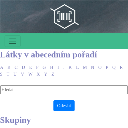
Látky v abecedním pořadí
A
B
C
D
E
F
G
H
I
J
K
L
M
N
O
P
Q
R
S
T
U
V
W
X
Y
Z
Skupiny