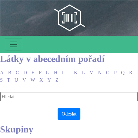
Látky v abecedním pořadí
A
B
C
D
E
F
G
H
I
J
K
L
M
N
O
P
Q
R
S
T
U
V
W
X
Y
Z
Skupiny