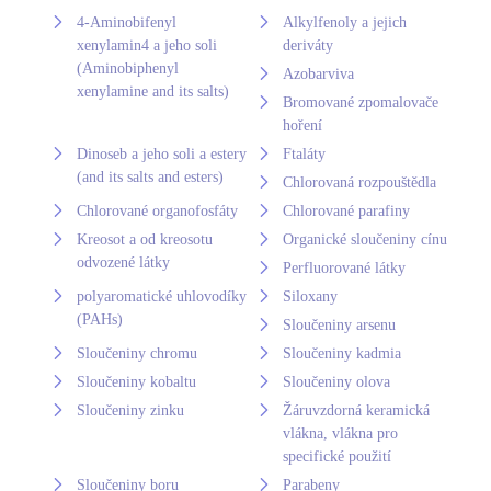
4-Aminobifenyl
Alkylfenoly a jejich
xenylamin4 a jeho soli
deriváty
(Aminobiphenyl
Azobarviva
xenylamine and its salts)
Bromované zpomalovače
hoření
Dinoseb a jeho soli a estery
Ftaláty
(and its salts and esters)
Chlorovaná rozpouštědla
Chlorované organofosfáty
Chlorované parafiny
Kreosot a od kreosotu
Organické sloučeniny cínu
odvozené látky
Perfluorované látky
polyaromatické uhlovodíky
Siloxany
(PAHs)
Sloučeniny arsenu
Sloučeniny chromu
Sloučeniny kadmia
Sloučeniny kobaltu
Sloučeniny olova
Sloučeniny zinku
Žáruvzdorná keramická
vlákna, vlákna pro
specifické použití
Sloučeniny boru
Parabeny