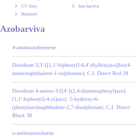
UV filtry
Jiná barviva
Bisfenoly
Azobarviva
4-aminoazobenzene
Disodium 3,3'-[[1,1'-biphenyl]-4,4'-diylbis(azo)]bis(4-
aminonaphthalene-1-sulphonate); C.I. Direct Red 28
Disodium 4-amino-3-[[4'-[(2,4-diaminophenyl)azo]
[1,1'-biphenyl]-4-yl]azo] -5-hydroxy-6-
(phenylazo)naphthalene-2,7-disulphonate; C.I. Direct
Black 38
o-aminoazotoluene