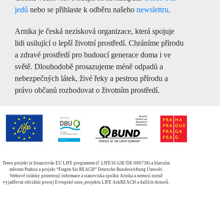
jedů
nebo se přihlaste k odběru našeho
newslettru
.
Arnika je česká nezisková organizace, která spojuje
lidi usilující o lepší životní prostředí. Chráníme přírodu
a zdravé prostředí pro budoucí generace doma i ve
světě. Dlouhodobě prosazujeme méně odpadů a
nebezpečných látek, živé řeky a pestrou přírodu a
právo občanů rozhodovat o životním prostředí.
Tento projekt je financován EU LIFE programem (č. LIFE16 GIE/DE/000738) a hlavním
městem Prahou a projekt “Fragen Sie REACH” Deutsche Bundesstiftung Umwelt.
Webové stránky prezentují informace a stanoviska spolku Arnika a nemusí nutně
vyjadřovat oficiální postoj Evropské unie, projektu LIFE AskREACH a dalších donorů.