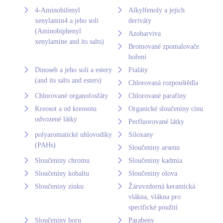
4-Aminobifenyl
Alkylfenoly a jejich
xenylamin4 a jeho soli
deriváty
(Aminobiphenyl
Azobarviva
xenylamine and its salts)
Bromované zpomalovače
hoření
Dinoseb a jeho soli a estery
Ftaláty
(and its salts and esters)
Chlorovaná rozpouštědla
Chlorované organofosfáty
Chlorované parafiny
Kreosot a od kreosotu
Organické sloučeniny cínu
odvozené látky
Perfluorované látky
polyaromatické uhlovodíky
Siloxany
(PAHs)
Sloučeniny arsenu
Sloučeniny chromu
Sloučeniny kadmia
Sloučeniny kobaltu
Sloučeniny olova
Sloučeniny zinku
Žáruvzdorná keramická
vlákna, vlákna pro
specifické použití
Sloučeniny boru
Parabeny